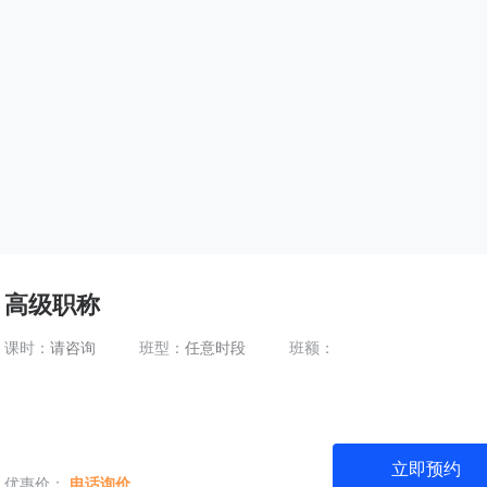
高级职称
课时：
请咨询
班型：
任意时段
班额：
立即预约
优惠价：
电话询价