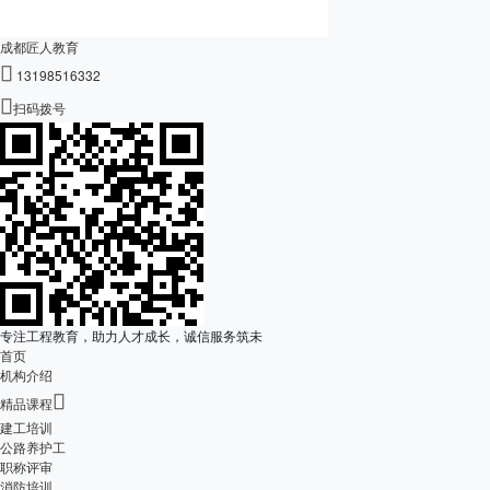
成都匠人教育

13198516332

扫码拨号
专注工程教育，助力人才成长，诚信服务筑未
首页
机构介绍

精品课程
建工培训
公路养护工
职称评审
消防培训